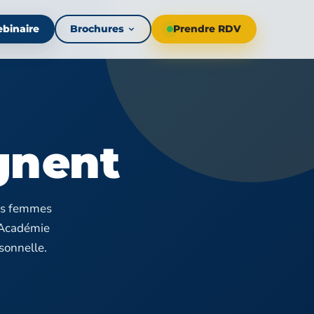
binaire
Brochures
Prendre RDV
gnent
les femmes
 Académie
sonnelle.