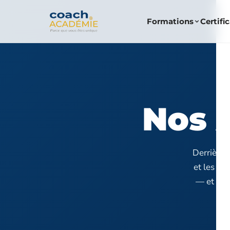
Formations
Certifi
Nos 
Derrière 
et les h
— et ce 