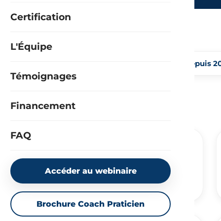
Certification
L'Équipe
+3000
témoignages vidéos
coachs formés depuis 2
Témoignages
RNCP
Niveau 6 · éligible CPF
Financement
FAQ
Anne-Sophie
Diplômé(e) — Formation de coach
Accéder au webinaire
“S'aligner avec ses valeurs profondes”
Brochure Coach Praticien