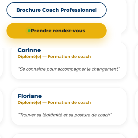
Bertrand
Brochure Coach Professionnel
Diplômé(e) — Formation de coach
“Écoute active, empathie et richesse du groupe”
Prendre rendez-vous
Corinne
Diplômé(e) — Formation de coach
“Se connaître pour accompagner le changement”
Floriane
Diplômé(e) — Formation de coach
“Trouver sa légitimité et sa posture de coach”