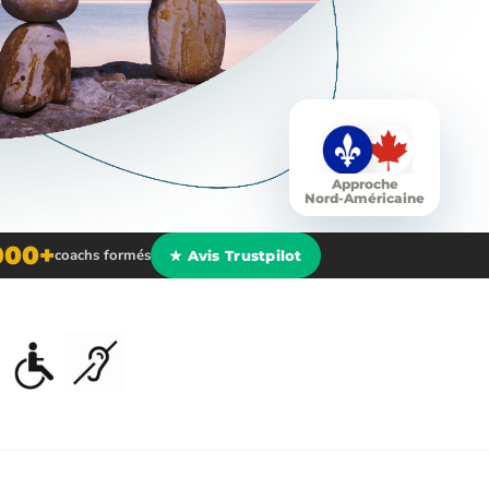
Approche
Nord-Américaine
000+
coachs formés
★ Avis Trustpilot