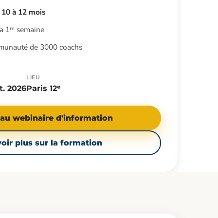
r
10 à 12 mois
la 1ʳᵉ semaine
mmunauté de 3000 coachs
LIEU
t. 2026
Paris 12ᵉ
au webinaire d'information
oir plus sur la formation