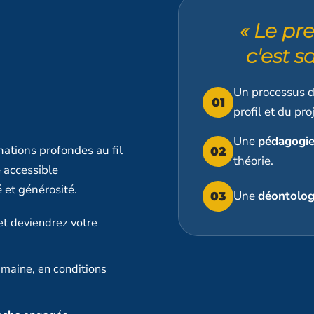
« Le pr
c'est s
Un processus 
01
profil et du proj
Une
pédagogie
tions profondes au fil
02
théorie.
 accessible
 et générosité.
Une
déontolog
03
et deviendrez votre
maine, en conditions