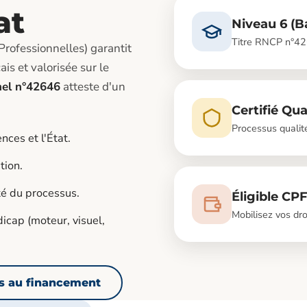
at
Niveau 6 (B
Titre RNCP n°42
Professionnelles) garantit
is et valorisée sur le
nel n°42646
atteste d'un
Certifié Qua
Processus quali
ces et l'État.
tion.
é du processus.
Éligible CP
Mobilisez vos dro
icap (moteur, visuel,
s au financement