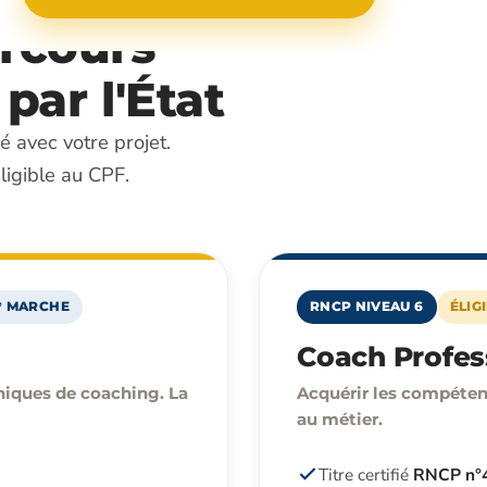
rcours
par l'État
é avec votre projet.
ligible au CPF.
ʳᵉ MARCHE
RNCP NIVEAU 6
ÉLIG
Coach Profes
iques de coaching. La
Acquérir les compétenc
au métier.
Titre certifié
RNCP n°