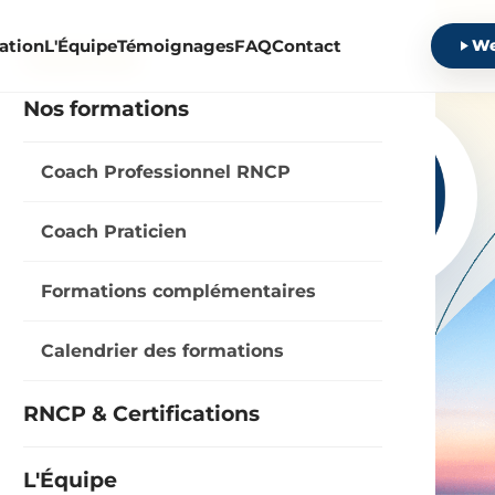
cation
L'Équipe
Témoignages
FAQ
Contact
We
FORMATIONS
Nos formations
Coach Professionnel RNCP
ine
Coach Praticien
evenir
Formations complémentaires
le lien
Calendrier des formations
re éthique et structurée.
RNCP & Certifications
L'Équipe
 propre personne.