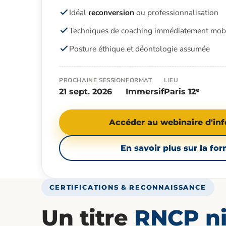
Idéal
reconversion
ou professionnalisation
Techniques de coaching immédiatement mobi
Posture éthique et déontologie assumée
PROCHAINE SESSION
FORMAT
LIEU
21 sept. 2026
Immersif
Paris 12ᵉ
Accéder au webinaire d'in
En savoir plus sur la fo
CERTIFICATIONS & RECONNAISSANCE
Un titre
RNCP ni