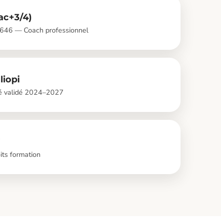
ac+3/4)
646 — Coach professionnel
liopi
té validé 2024–2027
F
its formation