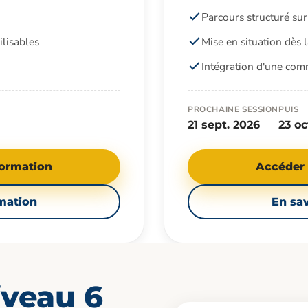
Parcours structuré su
lisables
Mise en situation dès 
Intégration d'une co
PROCHAINE SESSION
PUIS
21 sept. 2026
23 oc
formation
Accéder 
rmation
En sav
veau 6