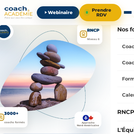
Prendre
Webinaire
RDV
FORMA
Nos f
RNCP
Niveau 6
Coac
Coac
Form
Cale
RNCP 
3000+
coachs formés
Approche
Nord-Américaine
L'Équ