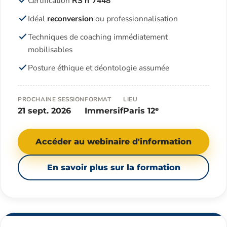
Certification
RS n°7448
Idéal
reconversion
ou professionnalisation
Techniques de coaching immédiatement
mobilisables
Posture éthique et déontologie assumée
PROCHAINE SESSION
FORMAT
LIEU
21 sept. 2026
Immersif
Paris 12ᵉ
Accéder au webinaire d'information
En savoir plus sur la formation