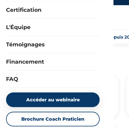
Certification
L'Équipe
+3000
témoignages vidéos
coachs formés depuis 2
Témoignages
RNCP
Niveau 6 · éligible CPF
Financement
FAQ
Anne-Sophie
Diplômé(e) — Formation de coach
Accéder au webinaire
“S'aligner avec ses valeurs profondes”
Brochure Coach Praticien