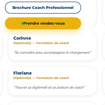
Bertrand
Brochure Coach Professionnel
Diplômé(e) — Formation de coach
“Écoute active, empathie et richesse du groupe”
Prendre rendez-vous
Corinne
Diplômé(e) — Formation de coach
“Se connaître pour accompagner le changement”
Floriane
Diplômé(e) — Formation de coach
“Trouver sa légitimité et sa posture de coach”