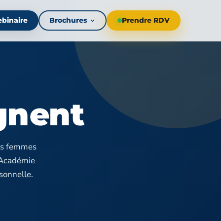
binaire
Brochures
Prendre RDV
gnent
les femmes
 Académie
sonnelle.