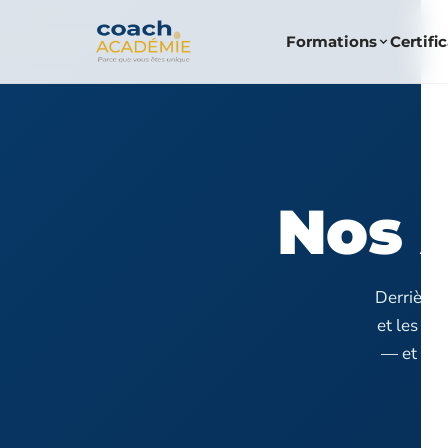
Formations
Certifi
Nos 
Derrière 
et les h
— et ce 