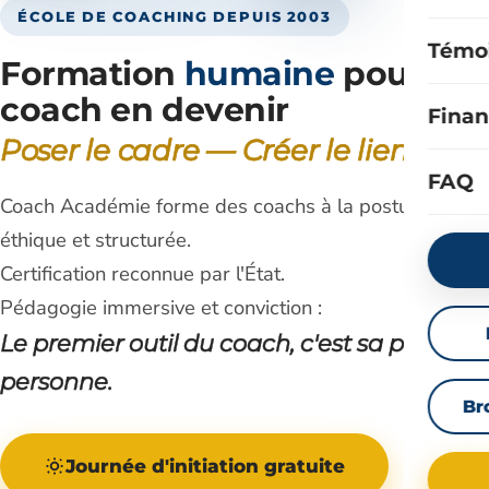
ÉCOLE DE COACHING DEPUIS 2003
Témo
Formation
humaine
pour
coach en devenir
Fina
Poser le cadre — Créer le lien
FAQ
Coach Académie forme des coachs à la posture
éthique et structurée.
Certification reconnue par l'État.
Pédagogie immersive et conviction :
Le premier outil du coach, c'est sa propre
personne.
Br
Journée d'initiation gratuite