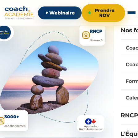
Prendre
Webinaire
RDV
FORMA
Nos f
RNCP
Niveau 6
Coac
Coac
Form
Cale
RNCP 
3000+
coachs formés
Approche
Nord-Américaine
L'Équ