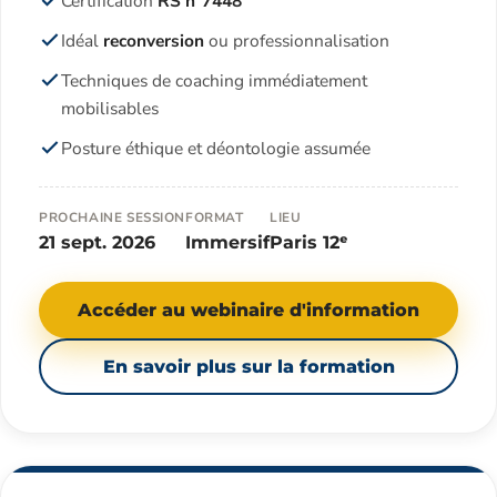
Certification
RS n°7448
Idéal
reconversion
ou professionnalisation
Techniques de coaching immédiatement
mobilisables
Posture éthique et déontologie assumée
PROCHAINE SESSION
FORMAT
LIEU
21 sept. 2026
Immersif
Paris 12ᵉ
Accéder au webinaire d'information
En savoir plus sur la formation